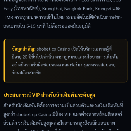
Easy (ไทยพาณิชย์), Krungthai, Bangkok Bank, Krungsri และ
TMB ครบทุกธนาคารหลักในไทย ระบบอัตโนมัติดำเนินการฝาก-
ถอนภายใน 5-15 นาที ไม่ต้องรอแอดมินอนุมัติ
ข้อมูลสำคัญ:
sbobet cp Casino เปิดให้บริการเฉพาะผู้ที่
มีอายุ 20 ปีขึ้นไปเท่านั้น ตามกฎหมายและนโยบายการเดิมพัน
อย่างมีความรับผิดชอบของแพลตฟอร์ม กรุณาตรวจสอบอายุ
ก่อนสมัครสมาชิก
ประสบการณ์ VIP สำหรับนักเดิมพันระดับสูง
สำหรับนักเดิมพันที่ต้องการความเป็นส่วนตัวและวงเงินเดิมพันที่
สูงกว่า sbobet cp Casino มีห้อง VIP แยกต่างหากพร้อมดีลเลอร์
ส่วนตัว วงเงินเดิมพันสูงสุดต่อมือสามารถสูงถึงหลักแสนบาท