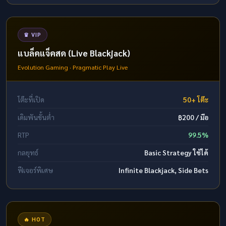
♛ VIP
แบล็คแจ็คสด (Live Blackjack)
Evolution Gaming · Pragmatic Play Live
โต๊ะที่เปิด
50+ โต๊ะ
เดิมพันขั้นต่ำ
฿200 / มือ
RTP
99.5%
กลยุทธ์
Basic Strategy ใช้ได้
ฟีเจอร์พิเศษ
Infinite Blackjack, Side Bets
🔥 HOT