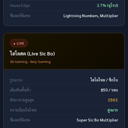
House Edge
2.7% (ยุโรป)
ฟีเจอร์พิเศษ
Lightning Numbers, Multiplier
● LIVE
ไฮโลสด (Live Sic Bo)
SA Gaming · Sexy Gaming
รูปแบบ
ไฮโลไทย / ซิกโบ
เดิมพันขั้นต่ำ
฿50 / รอบ
อัตราจ่ายสูงสุด
150:1
ความนิยมในไทย
สูงมาก
ฟีเจอร์พิเศษ
Super Sic Bo Multiplier