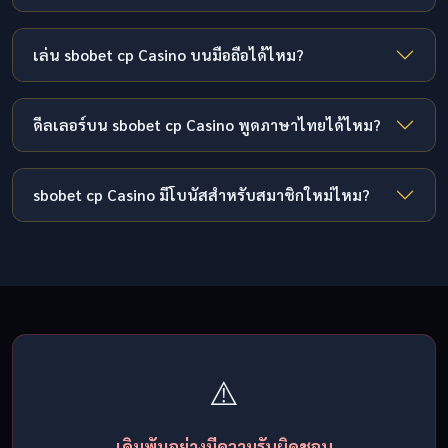
เล่น sbobet cp Casino บนมือถือได้ไหม?
ดีลเลอร์บน sbobet cp Casino พูดภาษาไทยได้ไหม?
sbobet cp Casino มีโบนัสสำหรับสมาชิกใหม่ไหม?
⚠️
เดิมพันอย่างมีความรับผิดชอบ