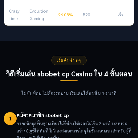
Crazy
Evolution
96.08%
฿20
เร็ว
Time
Gaming
เริ่มต้นง่ายๆ
วิธีเริ่มเล่น sbobet cp Casino ใน 4 ขั้นตอน
ไม่ซับซ้อน ไม่ต้องรอนาน เริ่มเล่นได้ภายใน 10 นาที
สมัครสมาชิก sbobet cp
1
กรอกข้อมูลพื้นฐานเพียงไม่กี่ช่อง ใช้เวลาไม่เกิน 2 นาที ระบบจะ
สร้างบัญชีให้ทันที ไม่ต้องส่งเอกสารใดๆ ในขั้นตอนแรก สำหรับผู้ที่
มีอายุ 20 ปีขึ้นไปเท่านั้น