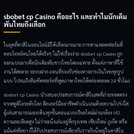
sbobet cp Casino คืออะไร และทำไมนักเดิม
พันไทยถึงเลือก
ในยุคที่คาสิโนออนไลน์มีให้เลือกมากมาย การหาแพลตฟอร์มที่
ตอบโจทย์คนไทยได้จริงๆ ไม่ใช่เรื่องง่าย sbobet cp Casino ถูก
ออกแบบมาเพื่อนักเดิมพันชาวไทยโดยเฉพาะ ตั้งแต่ภาษาที่ใช้
งานได้สะดวก ระบบฝาก-ถอนที่รองรับช่องทางการเงินไทยทุกรูป
แบบ ไปจนถึงทีมซัพพอร์ตที่พูดภาษาไทยได้คล่องตลอด 24 ชั่วโมง
sbobet cp Casino นำเสนอประสบการณ์คาสิโนสดที่ถ่ายทอดตรง
จากสตูดิโอระดับโลก ดีลเลอร์มืออาชีพดำเนินเกมด้วยความโปร่งใส
ผู้เล่นสามารถมองเห็นทุกขั้นตอนแบบเรียลไทม์ผ่านกล้อง HD
ความละเอียดสูง ไม่ว่าจะนั่งเล่นอยู่ที่กรุงเทพ เชียงใหม่ ภูเก็ต หรือ
แม้แต่พัทยา ก็ได้รับประสบการณ์เดียวกันราวกับนั่งอยู่ในคาสิโน