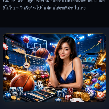
เหมาะสำหรับ High Roller ที่ต้องการประสบการณ์ระดับเดียวกับคา
สิโนในมาเก๊าหรือสิงคโปร์ แต่เล่นได้จากที่บ้านในไทย