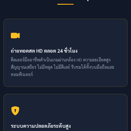
ถ่ายทอดสด HD ตลอด 24 ชั่วโมง
ดีลเลอร์มืออาชีพดำเนินเกมผ่านกล้อง HD ความละเอียดสูง
สัญญาณเสถียร ไม่มีหลุด ไม่มีดีเลย์ รับชมได้ทั้งบนมือถือและ
คอมพิวเตอร์
ระบบความปลอดภัยระดับสูง