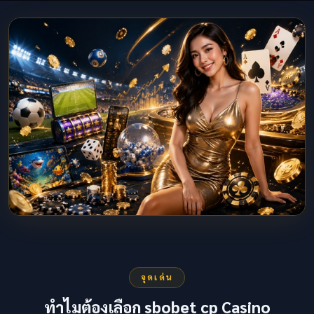
จุดเด่น
ทำไมต้องเลือก sbobet cp Casino