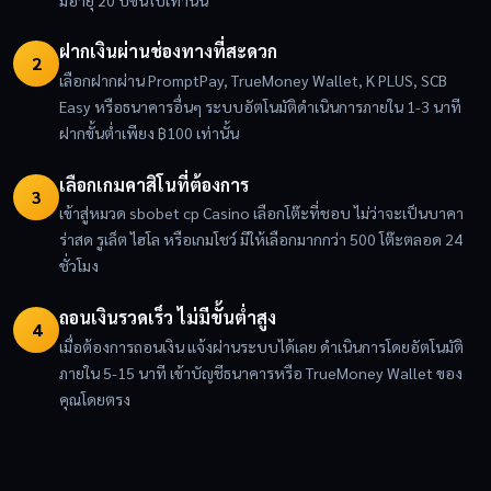
ฝากเงินผ่านช่องทางที่สะดวก
2
เลือกฝากผ่าน PromptPay, TrueMoney Wallet, K PLUS, SCB
Easy หรือธนาคารอื่นๆ ระบบอัตโนมัติดำเนินการภายใน 1-3 นาที
ฝากขั้นต่ำเพียง ฿100 เท่านั้น
เลือกเกมคาสิโนที่ต้องการ
3
เข้าสู่หมวด sbobet cp Casino เลือกโต๊ะที่ชอบ ไม่ว่าจะเป็นบาคา
ร่าสด รูเล็ต ไฮโล หรือเกมโชว์ มีให้เลือกมากกว่า 500 โต๊ะตลอด 24
ชั่วโมง
ถอนเงินรวดเร็ว ไม่มีขั้นต่ำสูง
4
เมื่อต้องการถอนเงิน แจ้งผ่านระบบได้เลย ดำเนินการโดยอัตโนมัติ
ภายใน 5-15 นาที เข้าบัญชีธนาคารหรือ TrueMoney Wallet ของ
คุณโดยตรง