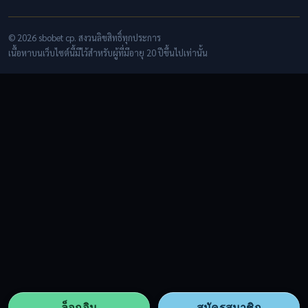
© 2026 sbobet cp. สงวนลิขสิทธิ์ทุกประการ
เนื้อหาบนเว็บไซต์นี้มีไว้สำหรับผู้ที่มีอายุ 20 ปีขึ้นไปเท่านั้น
ล็อกอิน
สมัครสมาชิก