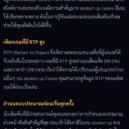
สไตล์การเล่นของตัวเองมีความสำคัญมาก sbobet cp Casino มีเกม
ให้เลือกหลากหลาย ดังนั้นการรู้จักแต่ละเกมก่อนลงเดิมพันจริงจะ
ช่วยให้คุณตัดสินใจได้ดีขึ้น
เลือกเกมที่มี RTP สูง
RTP (Return to Player) คืออัตราผลตอบแทนเฉลี่ยที่ผู้เล่นจะได้
รับกลับคืนในระยะยาว เกมที่มี RTP สูงอย่างแบล็คแจ็ค (99.5%)
และบาคาร่า (98.94%) ถือว่าให้ความได้เปรียบแก่ผู้เล่นมากกว่าเก
มอื่นๆ บน sbobet cp Casino คุณสามารถดูข้อมูล RTP ของแต่ละ
เกมได้ก่อนเริ่มเล่น
กำหนดงบประมาณก่อนเริ่มทุกครั้ง
นักเดิมพันที่มีประสบการณ์ทุกคนจะบอกว่าการกำหนดงบประมาณ
ล่วงหน้าคือสิ่งสำคัญที่สุด ก่อนเข้าโต๊ะคาสิโนบน sbobet cp ควร