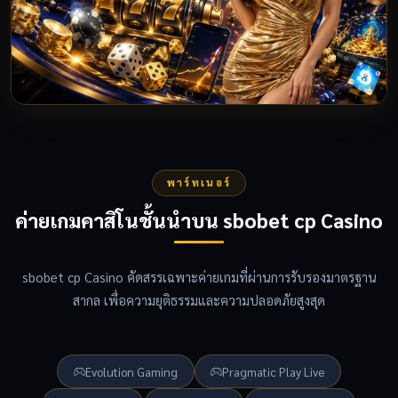
พาร์ทเนอร์
ค่ายเกมคาสิโนชั้นนำบน sbobet cp Casino
sbobet cp Casino คัดสรรเฉพาะค่ายเกมที่ผ่านการรับรองมาตรฐาน
สากล เพื่อความยุติธรรมและความปลอดภัยสูงสุด
Evolution Gaming
Pragmatic Play Live